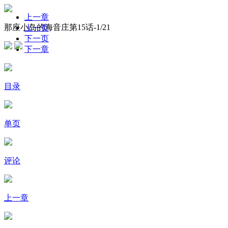
上一章
那座小岛的海音庄第15话-
1
/21
上一页
下一页
下一章
目录
单页
评论
上一章