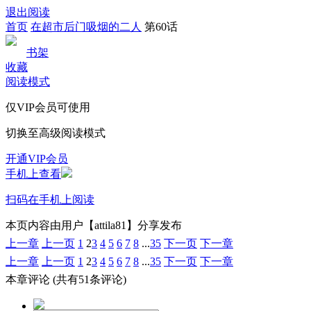
退出阅读
首页
在超市后门吸烟的二人
第60话
书架
收藏
阅读模式
仅VIP会员可使用
切换至高级阅读模式
开通VIP会员
手机上查看
扫码在手机上阅读
本页内容由用户【attila81】分享发布
上一章
上一页
1
2
3
4
5
6
7
8
...
35
下一页
下一章
上一章
上一页
1
2
3
4
5
6
7
8
...
35
下一页
下一章
本章评论
(共有51条评论)