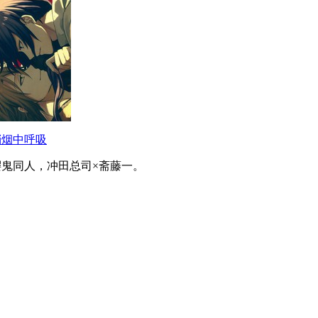
硝烟中呼吸
樱鬼同人，冲田总司×斋藤一。