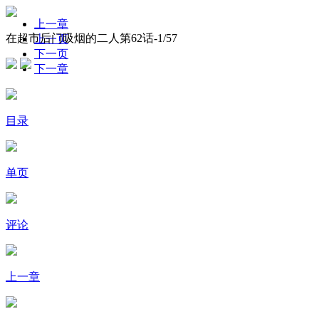
上一章
在超市后门吸烟的二人第62话-
1
/57
上一页
下一页
下一章
目录
单页
评论
上一章