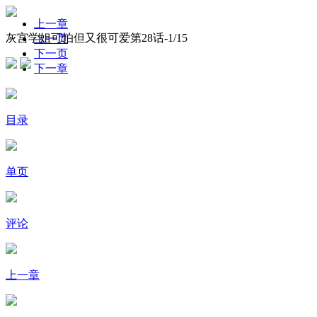
上一章
灰宫学姐可怕但又很可爱第28话-
1
/15
上一页
下一页
下一章
目录
单页
评论
上一章