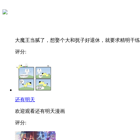
大魔王当腻了，想娶个大和抚子好退休，就要求精明干练..
评分:
还有明天
欢迎观看还有明天漫画
评分: