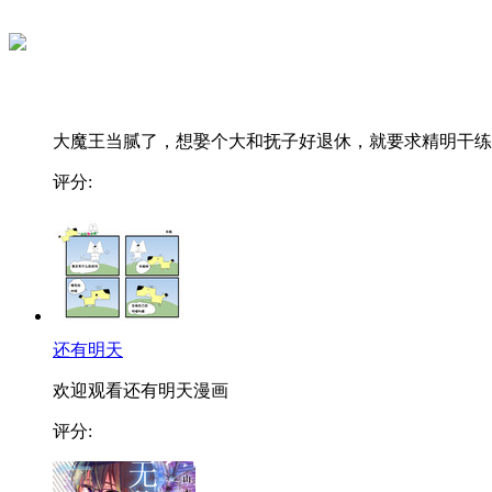
大魔王当腻了，想娶个大和抚子好退休，就要求精明干练..
评分:
还有明天
欢迎观看还有明天漫画
评分: