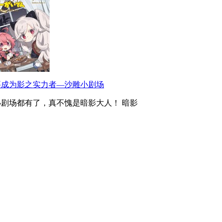
要成为影之实力者—沙雕小剧场
小剧场都有了，真不愧是暗影大人！ 暗影