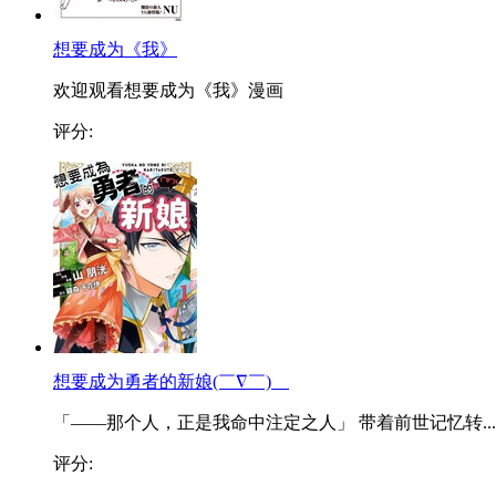
想要成为《我》
欢迎观看想要成为《我》漫画
评分:
想要成为勇者的新娘(￣∇￣)ゞ
「——那个人，正是我命中注定之人」 带着前世记忆转...
评分: