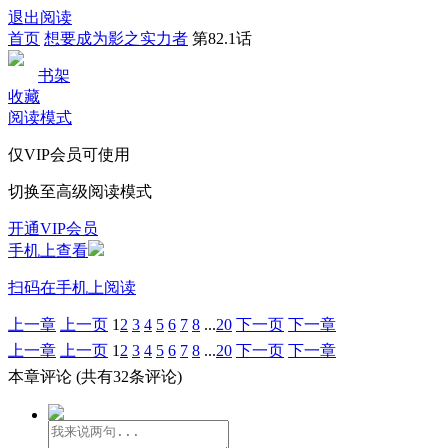
退出阅读
首页
想要成为影之实力者
第82.1话
书架
收藏
阅读模式
仅VIP会员可使用
切换至高级阅读模式
开通VIP会员
手机上查看
扫码在手机上阅读
上一章
上一页
1
2
3
4
5
6
7
8
...
20
下一页
下一章
上一章
上一页
1
2
3
4
5
6
7
8
...
20
下一页
下一章
本章评论
(共有32条评论)