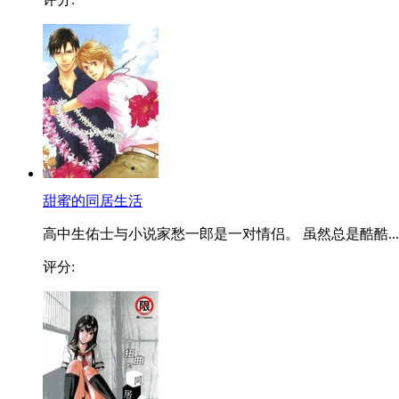
甜蜜的同居生活
高中生佑士与小说家愁一郎是一对情侣。 虽然总是酷酷...
评分: