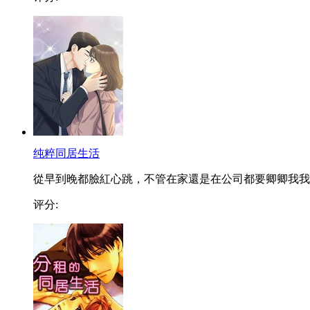
纯粹同居生活
從早到晚都臉紅心跳，不管在家還是在公司都要卿卿我我..
评分: