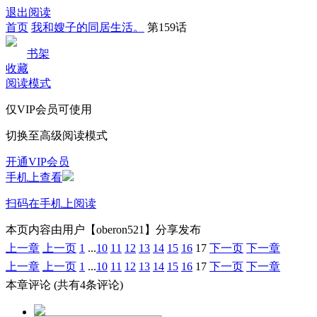
退出阅读
首页
我和嫂子的同居生活。
第159话
书架
收藏
阅读模式
仅VIP会员可使用
切换至高级阅读模式
开通VIP会员
手机上查看
扫码在手机上阅读
本页内容由用户【oberon521】分享发布
上一章
上一页
1
...
10
11
12
13
14
15
16
17
下一页
下一章
上一章
上一页
1
...
10
11
12
13
14
15
16
17
下一页
下一章
本章评论
(共有4条评论)