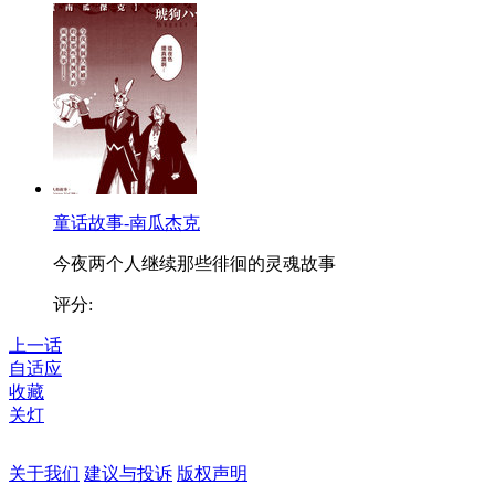
童话故事-南瓜杰克
今夜两个人继续那些徘徊的灵魂故事
评分:
上一话
自适应
收藏
关灯
关于我们
建议与投诉
版权声明