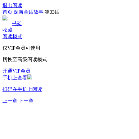
退出阅读
首页
深海童话故事
第33话
书架
收藏
阅读模式
仅VIP会员可使用
切换至高级阅读模式
开通VIP会员
手机上查看
扫码在手机上阅读
上一章
下一章