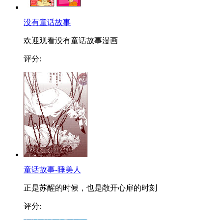
没有童话故事
欢迎观看没有童话故事漫画
评分:
童话故事-睡美人
正是苏醒的时候，也是敞开心扉的时刻
评分: