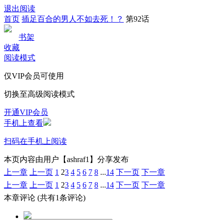
退出阅读
首页
插足百合的男人不如去死！？
第92话
书架
收藏
阅读模式
仅VIP会员可使用
切换至高级阅读模式
开通VIP会员
手机上查看
扫码在手机上阅读
本页内容由用户【ashraf1】分享发布
上一章
上一页
1
2
3
4
5
6
7
8
...
14
下一页
下一章
上一章
上一页
1
2
3
4
5
6
7
8
...
14
下一页
下一章
本章评论
(共有1条评论)