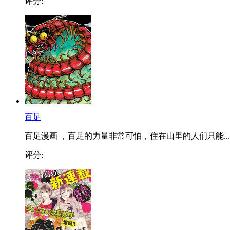
评分:
百足
百足漫画 ，百足的力量非常可怕，住在山里的人们只能...
评分: