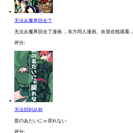
无法从魔界回去了
无法从魔界回去了漫画 ，东方同人漫画。欢迎在线观看...
评分:
无法回到从前
昔のあたいにゃ戻れない
评分: