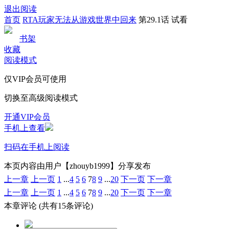
退出阅读
首页
RTA玩家无法从游戏世界中回来
第29.1话 试看
书架
收藏
阅读模式
仅VIP会员可使用
切换至高级阅读模式
开通VIP会员
手机上查看
扫码在手机上阅读
本页内容由用户【zhouyb1999】分享发布
上一章
上一页
1
...
4
5
6
7
8
9
...
20
下一页
下一章
上一章
上一页
1
...
4
5
6
7
8
9
...
20
下一页
下一章
本章评论
(共有15条评论)