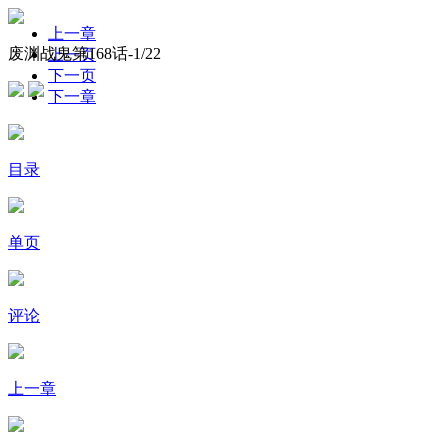
上一章
废渊战鬼第168话-
1
/22
上一页
下一页
下一章
目录
单页
评论
上一章