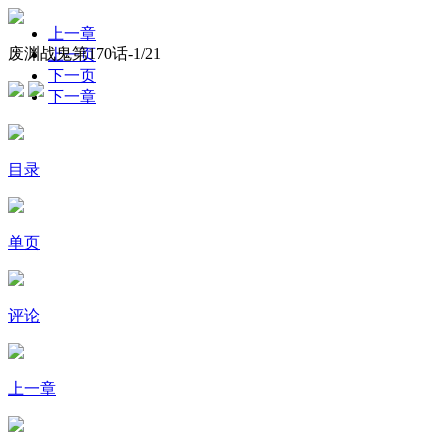
上一章
废渊战鬼第170话-
1
/21
上一页
下一页
下一章
目录
单页
评论
上一章