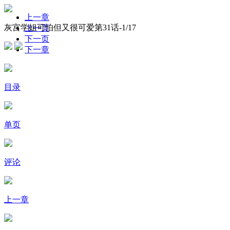
上一章
灰宫学姐可怕但又很可爱第31话-
1
/17
上一页
下一页
下一章
目录
单页
评论
上一章