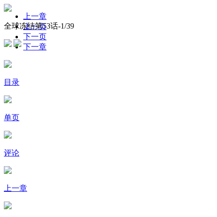
上一章
全球冻结第53话-
1
/39
上一页
下一页
下一章
目录
单页
评论
上一章