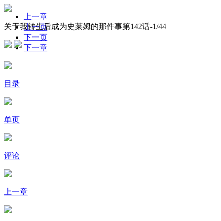
上一章
关于我转生后成为史莱姆的那件事第142话-
1
/44
上一页
下一页
下一章
目录
单页
评论
上一章