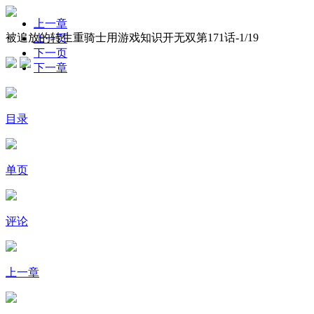
上一章
被追放的转生重骑士用游戏知识开无双第171话-
1
/19
上一页
下一页
下一章
目录
单页
评论
上一章