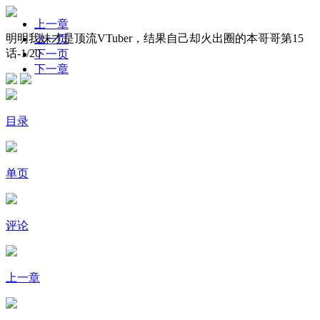
上一章
明明我妹才是顶流VTuber，结果自己却火出圈的本哥哥第15
上一页
话-
1
/20
下一页
下一章
目录
单页
评论
上一章