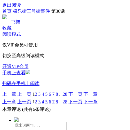
退出阅读
首页
极乐街三号街事件
第36话
书架
收藏
阅读模式
仅VIP会员可使用
切换至高级阅读模式
开通VIP会员
手机上查看
扫码在手机上阅读
上一章
上一页
1
2
3
4
5
6
7
8
...
28
下一页
下一章
上一章
上一页
1
2
3
4
5
6
7
8
...
28
下一页
下一章
本章评论
(共有6条评论)