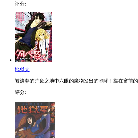
评分:
地狱犬
被遗弃的荒废之地中六眼的魔物发出的咆哮！靠在窗前的..
评分: