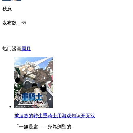
秋意
发布数：
65
热门漫画
周
月
被追放的转生重骑士用游戏知识开无双
「一無是處……身為劍聖的...