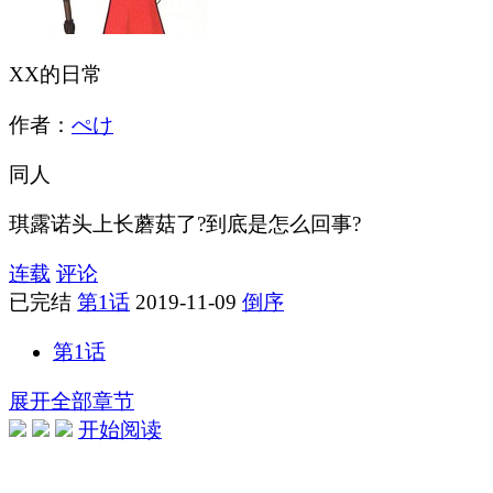
XX的日常
作者：
ぺけ
同人
琪露诺头上长蘑菇了?到底是怎么回事?
连载
评论
已完结
第1话
2019-11-09
倒序
第1话
展开全部章节
开始阅读