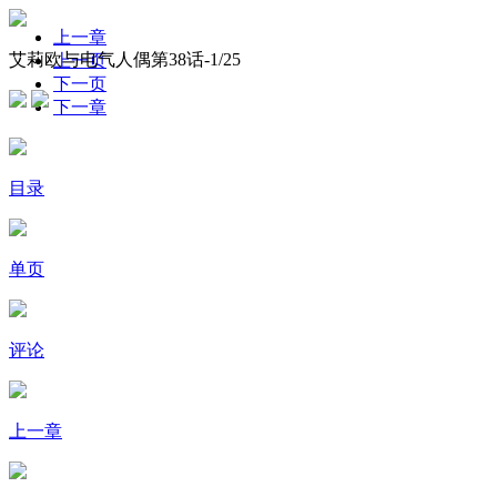
上一章
艾莉欧与电气人偶第38话-
1
/25
上一页
下一页
下一章
目录
单页
评论
上一章