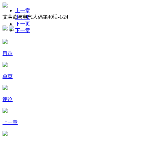
上一章
艾莉欧与电气人偶第40话-
1
/24
上一页
下一页
下一章
目录
单页
评论
上一章