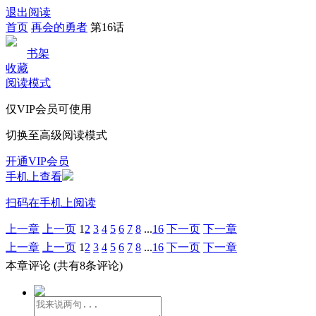
退出阅读
首页
再会的勇者
第16话
书架
收藏
阅读模式
仅VIP会员可使用
切换至高级阅读模式
开通VIP会员
手机上查看
扫码在手机上阅读
上一章
上一页
1
2
3
4
5
6
7
8
...
16
下一页
下一章
上一章
上一页
1
2
3
4
5
6
7
8
...
16
下一页
下一章
本章评论
(共有8条评论)