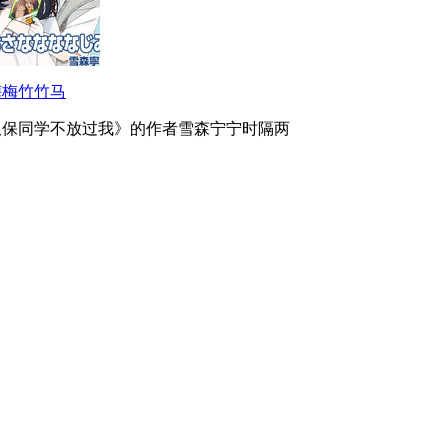
梅梅竹竹马
久保同学不放过我》的作者雪森宁宁时隔两