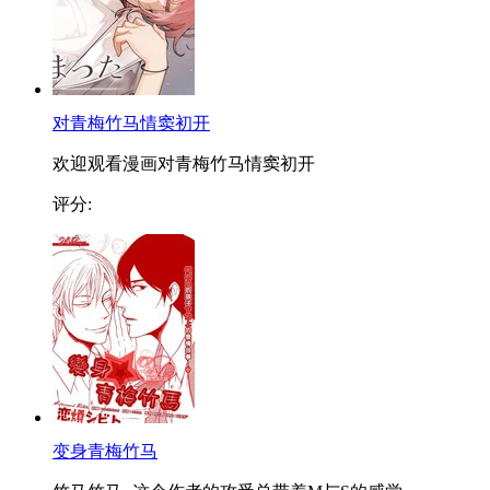
对青梅竹马情窦初开
欢迎观看漫画对青梅竹马情窦初开
评分:
变身青梅竹马