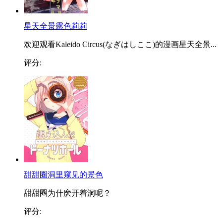
星天全景露色莉莉
欢迎观看Kaleido Circus(なぎはしここ)的漫画星天全景...
评分:
甜甜圈洞里窥见的景色
甜甜圈为什麽开着洞呢？
评分: