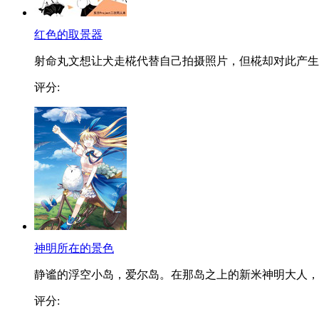
红色的取景器
射命丸文想让犬走椛代替自己拍摄照片，但椛却对此产生..
评分:
神明所在的景色
静谧的浮空小岛，爱尔岛。在那岛之上的新米神明大人，..
评分: