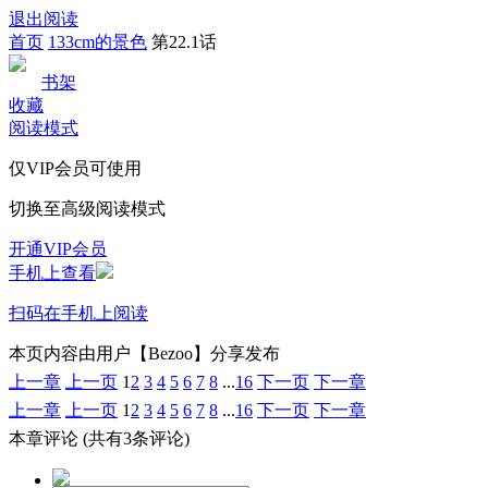
退出阅读
首页
133cm的景色
第22.1话
书架
收藏
阅读模式
仅VIP会员可使用
切换至高级阅读模式
开通VIP会员
手机上查看
扫码在手机上阅读
本页内容由用户【Bezoo】分享发布
上一章
上一页
1
2
3
4
5
6
7
8
...
16
下一页
下一章
上一章
上一页
1
2
3
4
5
6
7
8
...
16
下一页
下一章
本章评论
(共有3条评论)