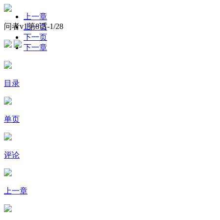
上一章
问者v1第8话-
1
/28
上一页
下一页
下一章
目录
单页
评论
上一章