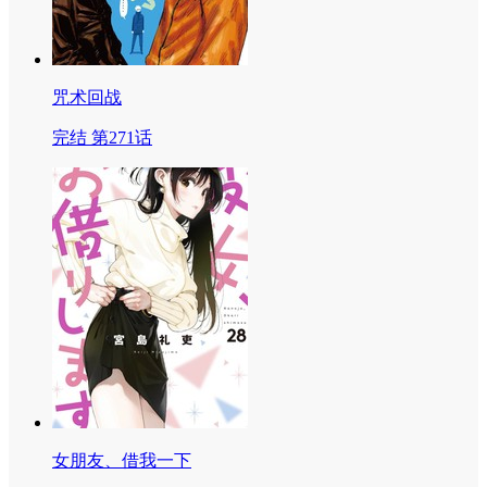
咒术回战
完结 第271话
女朋友、借我一下