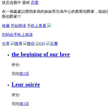
状态
连载中
题材
恋爱
在一個處處以體弱多病的妹妹芮兒為中心的蔡斯伯爵家，姐姐
斯伯爵家??
收藏
开始阅读
手机上查看
扫码在手机上阅读
分享
the begining of our love
评分:
完结
第1话
Leur soirée
评分:
完结
第1话