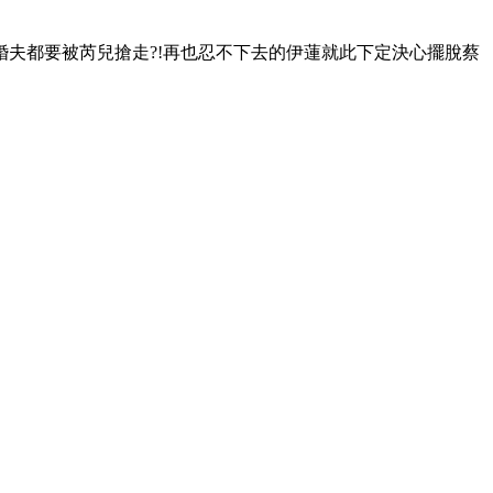
夫都要被芮兒搶走?!再也忍不下去的伊蓮就此下定決心擺脫蔡