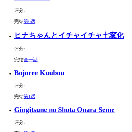
评分:
完结
第6话
ヒナちゃんとイチャイチャ七変化
评分:
完结
全一話
Bojoree Kuubou
评分:
完结
第1话
Gingitsune no Shota Onara Seme
评分: