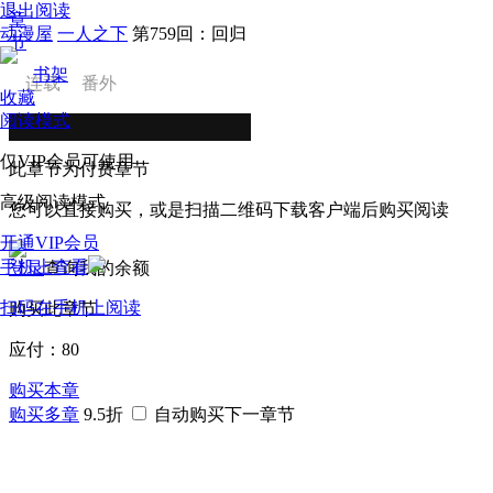
退出阅读
章
动漫屋
一人之下
第759回：回归
节
书架
连载
番外
收藏
阅读模式
仅VIP会员可使用
此章节为付费章节
高级阅读模式
您可以直接购买，或是扫描二维码下载客户端后购买阅读
开通VIP会员
手机上查看
登录
查询我的余额
扫码在手机上阅读
购买此章节
应付：
80
购买本章
购买多章
9.5折
自动购买下一章节