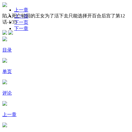
上一章
陷入死亡轮回的王女为了活下去只能选择开百合后宫了第12
上一页
话-
1
/35
下一页
下一章
目录
单页
评论
上一章